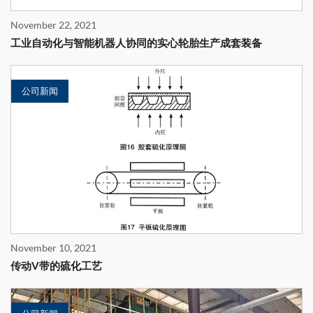
November 22, 2021
工业自动化与智能机器人协同的实心轮胎生产成套装备
公司新闻
November 10, 2021
传动V带的硫化工艺