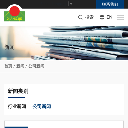
Select Language
▼
联系我们
搜索
EN
新闻
首页
新闻
公司新闻
新闻类别
行业新闻
公司新闻