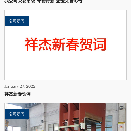
我公司荣获市级“专精特新”企业荣誉称号
公司新闻
January 27, 2022
祥杰新春贺词
公司新闻