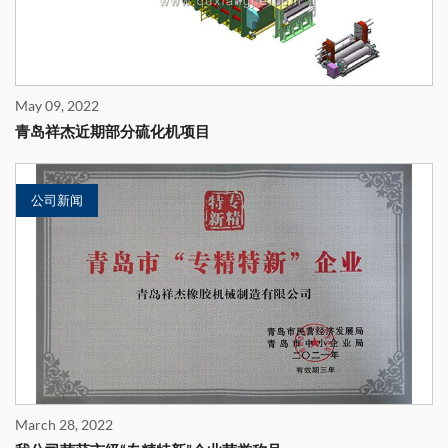
May 09, 2022
青岛祥杰近期部分硫化机项目
公司新闻
March 28, 2022