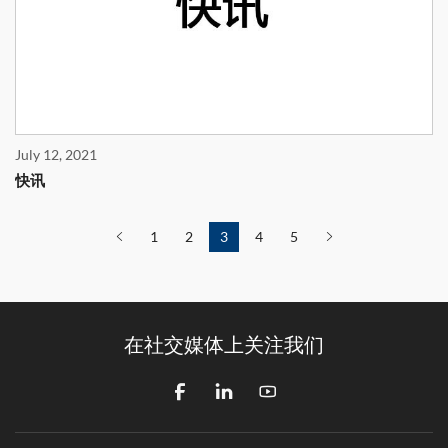
July 12, 2021
快讯
1
2
3
4
5
在社交媒体上关注我们