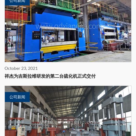
公司新闻
October 23, 2021
祥杰为吉斯拉维研发的第二台硫化机正式交付
公司新闻