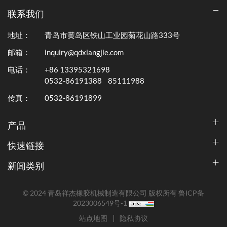
联系我们
地址：
青岛市黄岛区铁山工业园菊花山路333号
邮箱：
inquiry@qdxiangjie.com
电话：
+86 13395321698
0532-86191388
85111988
传真：
0532-86191899
产品
快速链接
新闻类别
© 2024 青岛祥杰橡胶机械制造有限公司 版权所有
鲁ICP备
2023006549号-1
站点地图
隐私协议