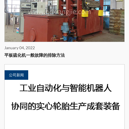
January 04, 2022
平板硫化机一般故障的排除方法
公司新闻