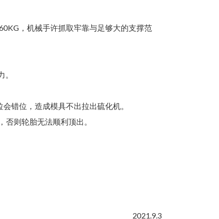
-260KG，机械手许抓取牢靠与足够大的支撑范
 力。
推拉会错位，造成模具不出拉出硫化机。
mm，否则轮胎无法顺利顶出。
2021.9.3