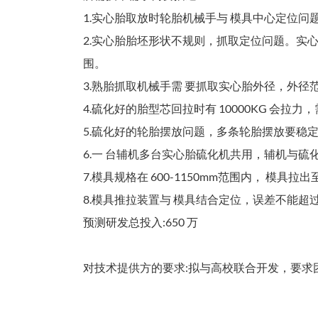
1.实心胎取放时轮胎机械手与 模具中心定位问
2.实心胎胎坯形状不规则，抓取定位问题。实心胎
围。
3.熟胎抓取机械手需 要抓取实心胎外径，外径范围 6
4.硫化好的胎型芯回拉时有 10000KG 会拉力
5.硫化好的轮胎摆放问题，多条轮胎摆放要稳
6.一 台辅机多台实心胎硫化机共用，辅机与
7.模具规格在 600-1150mm范围内， 
8.模具推拉装置与 模具结合定位，误差不能超
预测研发总投入:650 万
对技术提供方的要求:拟与高校联合开发，要求