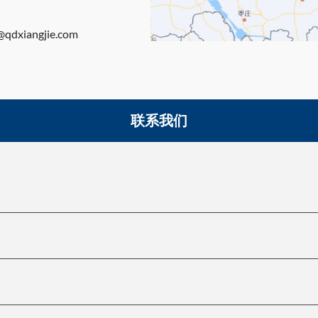
@qdxiangjie.com
联系我们