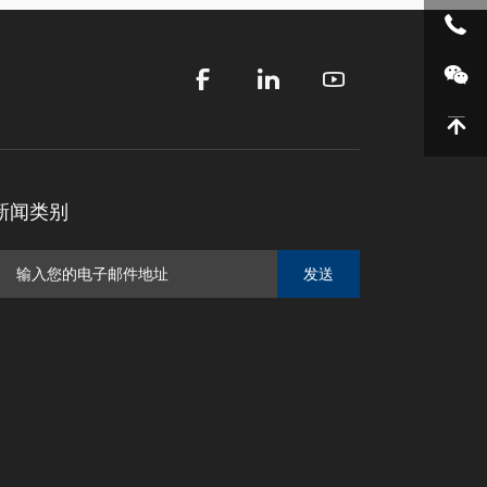
新闻类别
发送