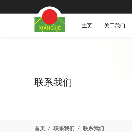
主页
关于我们
联系我们
首页
联系我们
联系我们