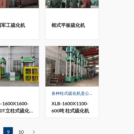
国军工硫化机
框式平板硫化机
各种柱式硫化机是公司的主导产品之一，有4种产品获得了国家专利，2018年，我公司生产的柱式平板硫化机获得了青岛市2018年度《专精新特产品》。产品畅销全国各地，并出口到世界100多个国家和地区。其中，与国外一家世界500强企业建立了长期的产品供需关系,几年来先后为该公司提供了大批硫化机设备；为衡水衡橡科技公司、衡水振泰公司生产各种规格柱式平板硫化机几十台；为南非多家企业出口大型平板硫化机。
-1600X1600-
XLB-1600X1100-
00T立柱式硫化
600吨 柱式硫化机
9
10