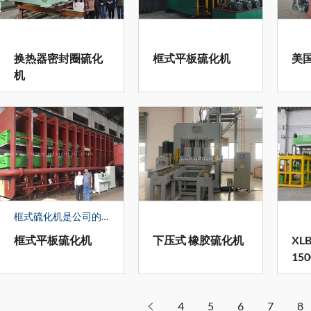
换热器密封圈硫化
框式平板硫化机
美
机
框式硫化机是公司的基础产品，可根据用户的不同要求，设计生产各种非标硫化机，结合现在先进的生产制造技术，在上升/下降速度、硫化时间、温度、保温装置及辅助工作台、推拉模等，均做到了优化设计，产品获得了6项专利（ZL201621494483.6/ZL201821549939.3/ZL2018215491207/ZL201821550132.1/ZL201821549118.X），其中：公司为国内军工企业生产的XLB-Q1500*2700*4/30MN多层硫化机，可用于生产航天隔热材料，产品获得了国家发明专利(ZL201510246759.2)。
框式平板硫化机
下压式 橡胶硫化机
XLB
15
机
4
5
6
7
8