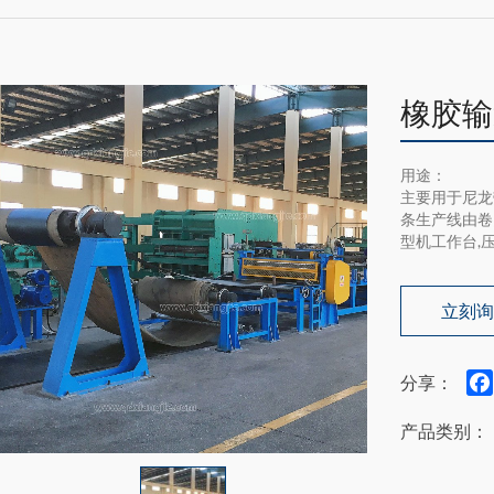
橡胶输
用途：
主要用于尼龙
条生产线由卷
型机工作台,
立刻
分享：
产品类别：