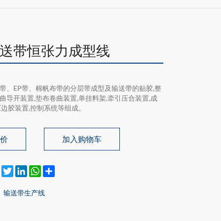
送带恒张力成型线
带、EP带、棉帆布带的分层带成型及输送带的贴胶,整
曲导开装置,垫布卷曲装置,单挂料架,牵引压合装置,成
压边胶装置,控制系统等组成。
询价
加入购物车
Facebook
Twitter
LinkedIn
WhatsApp
Share
输送带生产线