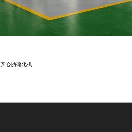
侧板式实心胎硫化机